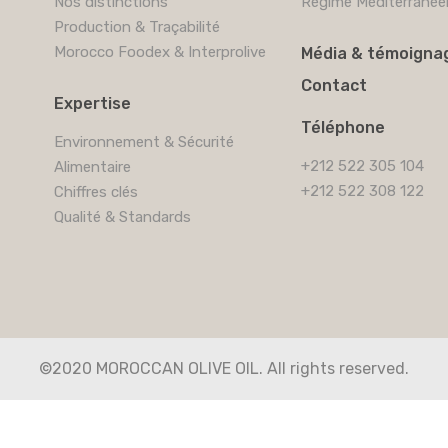
Nos distinctions
Régime Méditerranée
Production & Traçabilité
Morocco Foodex & Interprolive
Média & témoigna
Contact
Expertise
Téléphone
Environnement & Sécurité
+212 522 305 104
Alimentaire
+212 522 308 122
Chiffres clés
Qualité & Standards
©2020 MOROCCAN OLIVE OIL. All rights reserved.