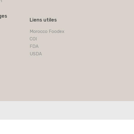
n
ges
Liens utiles
Morocco Foodex
COI
FDA
USDA